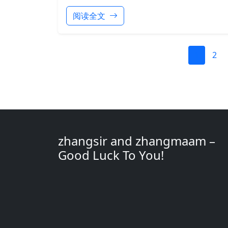
阅读全文
1
2
zhangsir and zhangmaam –
Good Luck To You!