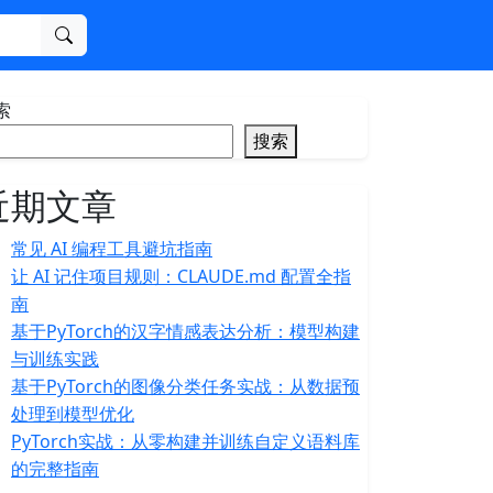
搜索
索
搜索
近期文章
常见 AI 编程工具避坑指南
让 AI 记住项目规则：CLAUDE.md 配置全指
南
基于PyTorch的汉字情感表达分析：模型构建
与训练实践
基于PyTorch的图像分类任务实战：从数据预
处理到模型优化
PyTorch实战：从零构建并训练自定义语料库
的完整指南