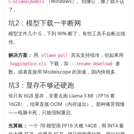
（Windows）。别挪它，挪了就不认
\.ollama\models
了。
坑2：模型下载一半断网
模型文件几个 G，下到 90% 断了，有些工具不会断点续
传。
解决方案：
用
其实支持续传，但如果用
ollama pull
下载，加
参
huggingface-cli
--resume-download
数。或者直接用 Modelscope 的加速，国内快很多。
坑3：显存不够还硬跑
你只有 6GB 显存，非要去跑 Llama 3 8B（FP16 要
16GB），结果直接 OOM（内存溢出）。那种痛苦我懂
——电脑卡死，只能强制重启。
先算账：
一个 7B 模型用 FP16 大概 14GB，用 INT4 量