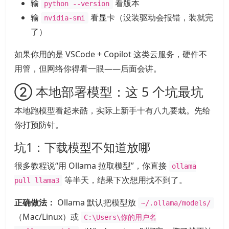
输
看版本
python --version
输
看显卡（没装驱动会报错，装就完
nvidia-smi
了）
如果你用的是 VSCode + Copilot 这类云服务，硬件不
用管，但网络你得看一眼——后面会讲。
② 本地部署模型：这 5 个坑最坑
本地跑模型看起来酷，实际上新手十有八九要栽。先给
你打预防针。
坑1：下载模型不知道放哪
很多教程说“用 Ollama 拉取模型”，你直接
ollama
等半天，结果下次想用找不到了。
pull llama3
正确做法：
Ollama 默认把模型放
~/.ollama/models/
（Mac/Linux）或
C:\Users\你的用户名