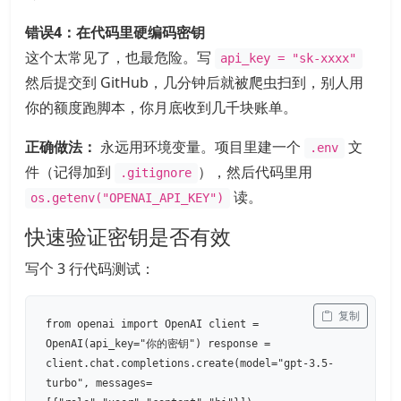
错误4：在代码里硬编码密钥
这个太常见了，也最危险。写
api_key = "sk-xxxx"
然后提交到 GitHub，几分钟后就被爬虫扫到，别人用
你的额度跑脚本，你月底收到几千块账单。
正确做法：
永远用环境变量。项目里建一个
文
.env
件（记得加到
），然后代码里用
.gitignore
读。
os.getenv("OPENAI_API_KEY")
快速验证密钥是否有效
写个 3 行代码测试：
 复制
from openai import OpenAI client =
OpenAI(api_key="你的密钥") response =
client.chat.completions.create(model="gpt-3.5-
turbo", messages=