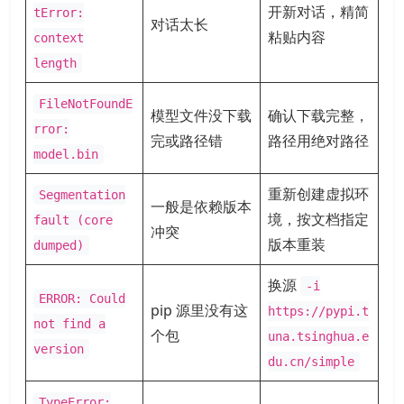
开新对话，精简
tError:
对话太长
粘贴内容
context
length
FileNotFoundE
模型文件没下载
确认下载完整，
rror:
完或路径错
路径用绝对路径
model.bin
重新创建虚拟环
Segmentation
一般是依赖版本
境，按文档指定
fault (core
冲突
版本重装
dumped)
换源
-i
ERROR: Could
pip 源里没有这
https://pypi.t
not find a
个包
una.tsinghua.e
version
du.cn/simple
TypeError: