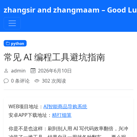
跳
zhangsir and zhangmaam – Good Luc
到
主
要
内
容
python
常见 AI 编程工具避坑指南
admin
2026年6月10日
0 条评论
302 次阅读
WEB项目地址：
AI智能商品导购系统
安卓APP下载地址：
精打细算
你是不是也这样：刷到别人用 AI 写代码效率翻倍，兴冲