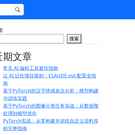
搜索
索
搜索
近期文章
常见 AI 编程工具避坑指南
让 AI 记住项目规则：CLAUDE.md 配置全指
南
基于PyTorch的汉字情感表达分析：模型构建
与训练实践
基于PyTorch的图像分类任务实战：从数据预
处理到模型优化
PyTorch实战：从零构建并训练自定义语料库
的完整指南