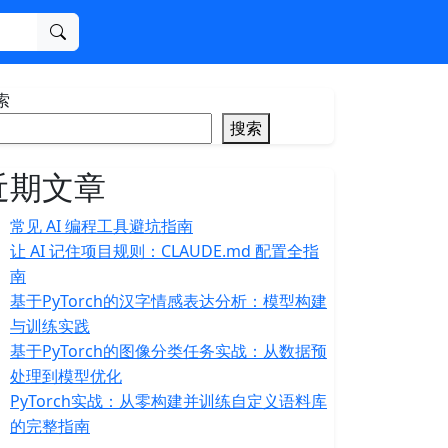
搜索
索
搜索
近期文章
常见 AI 编程工具避坑指南
让 AI 记住项目规则：CLAUDE.md 配置全指
南
基于PyTorch的汉字情感表达分析：模型构建
与训练实践
基于PyTorch的图像分类任务实战：从数据预
处理到模型优化
PyTorch实战：从零构建并训练自定义语料库
的完整指南