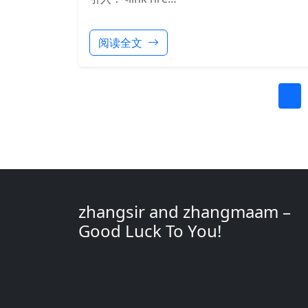
阅读全文
1
zhangsir and zhangmaam –
Good Luck To You!