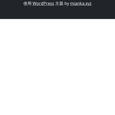
使用
WordPress
主题 by
mianka.xyz