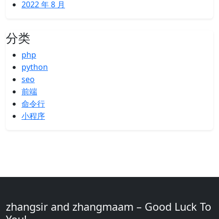
2022 年 8 月
分类
php
python
seo
前端
命令行
小程序
zhangsir and zhangmaam – Good Luck To