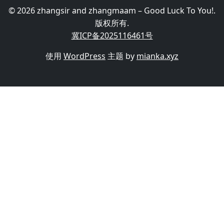
© 2026 zhangsir and zhangmaam – Good Luck To You!.
版权所有.
冀ICP备2025116461号
使用
WordPress
主题 by
mianka.xyz