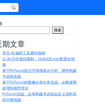
搜索
索
搜索
近期文章
常见 AI 编程工具避坑指南
让 AI 记住项目规则：CLAUDE.md 配置全指
南
基于PyTorch的汉字情感表达分析：模型构建
与训练实践
基于PyTorch的图像分类任务实战：从数据预
处理到模型优化
PyTorch实战：从零构建并训练自定义语料库
的完整指南