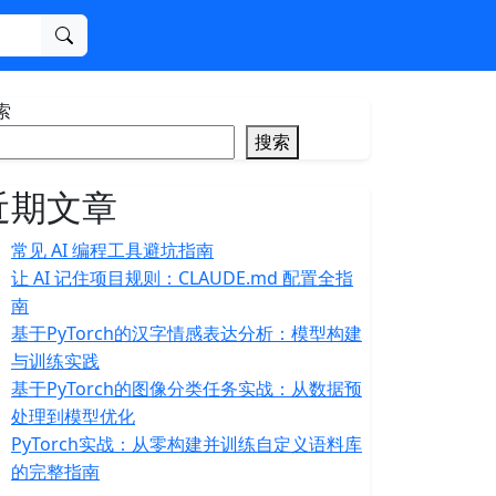
搜索
索
搜索
近期文章
常见 AI 编程工具避坑指南
让 AI 记住项目规则：CLAUDE.md 配置全指
南
基于PyTorch的汉字情感表达分析：模型构建
与训练实践
基于PyTorch的图像分类任务实战：从数据预
处理到模型优化
PyTorch实战：从零构建并训练自定义语料库
的完整指南