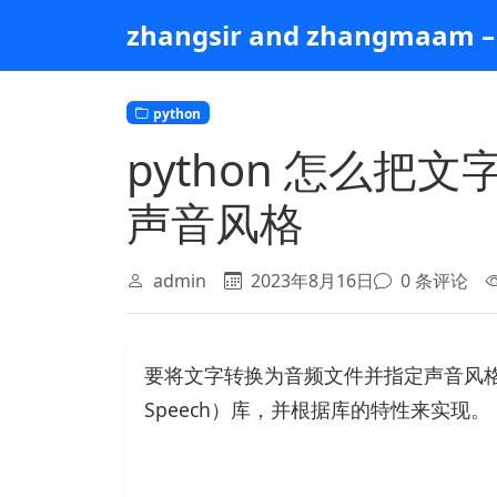
跳
zhangsir and zhangmaam – 
到
主
要
python
内
容
python 怎么
声音风格
admin
2023年8月16日
0 条评论
要将文字转换为音频文件并指定声音风格，您
Speech）库，并根据库的特性来实现。