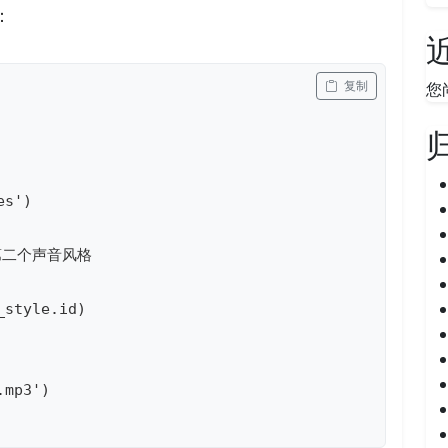
：
您
 复制
s')

为第二个声音风格

style.id)

mp3')
