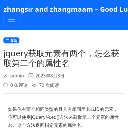
跳
zhangsir and zhangmaam – Good Luc
到
主
要
内
容
前端
jquery获取元素有两个，怎么获
取第二个的属性名
admin
2023年8月3日
0 条评论
72 次阅读
如果你有两个相同类型的且具有相同类名或ID的元素，
你可以使用jQuery的.eq()方法来获取第二个元素的属性
名。这个方法返回指定元素的属性名。