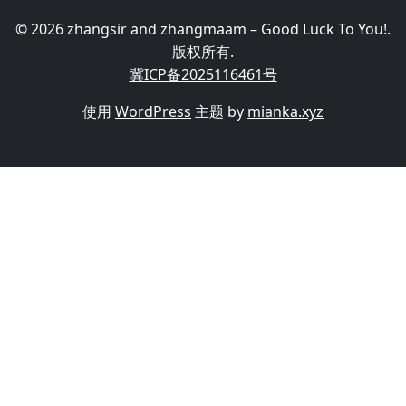
© 2026 zhangsir and zhangmaam – Good Luck To You!.
版权所有.
冀ICP备2025116461号
使用
WordPress
主题 by
mianka.xyz