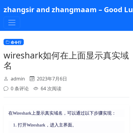
跳
zhangsir and zhangmaam – Good Luc
到
主
要
内
容
命令行
wireshark如何在上面显示真实域
名
admin
2023年7月6日
0 条评论
64 次阅读
在Wireshark上显示真实域名，可以通过以下步骤实现：
打开Wireshark，进入主界面。