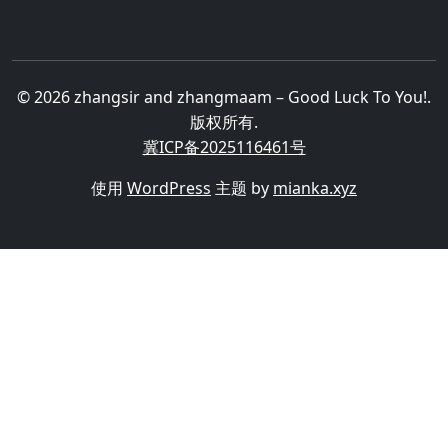
© 2026 zhangsir and zhangmaam – Good Luck To You!.
版权所有.
冀ICP备2025116461号
使用
WordPress
主题 by
mianka.xyz