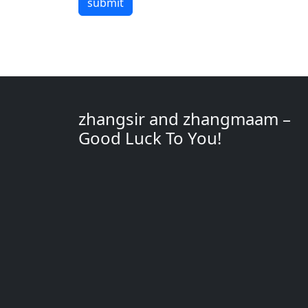
submit
zhangsir and zhangmaam –
Good Luck To You!