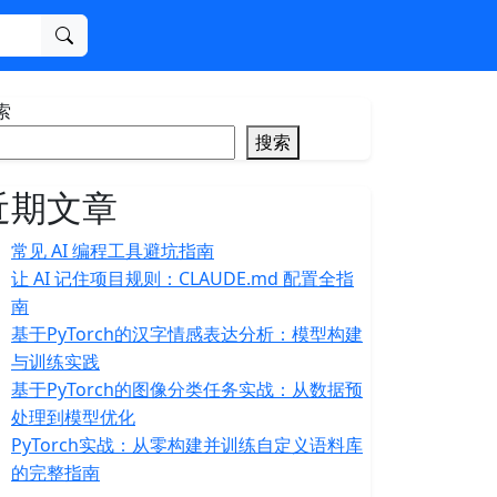
搜索
索
搜索
近期文章
常见 AI 编程工具避坑指南
让 AI 记住项目规则：CLAUDE.md 配置全指
南
基于PyTorch的汉字情感表达分析：模型构建
与训练实践
基于PyTorch的图像分类任务实战：从数据预
处理到模型优化
PyTorch实战：从零构建并训练自定义语料库
的完整指南