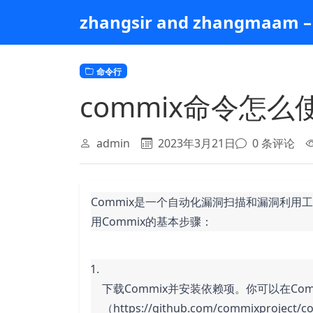
跳
zhangsir and zhangmaam – 
到
主
要
命令行
内
容
commix命令怎么
admin
2023年3月21日
0 条评论
Commix是一个自动化漏洞扫描和漏洞利用
用Commix的基本步骤：
下载Commix并安装依赖项。你可以在Co
（https://github.com/commixpr