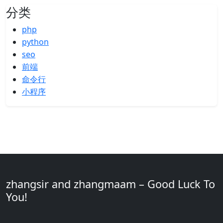
分类
php
python
seo
前端
命令行
小程序
zhangsir and zhangmaam – Good Luck To
You!