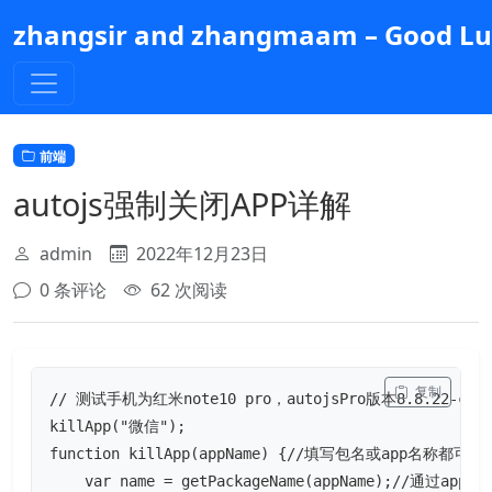
跳
zhangsir and zhangmaam – Good Luc
到
主
要
内
容
前端
autojs强制关闭APP详解
admin
2022年12月23日
0 条评论
62 次阅读
 复制
// 测试手机为红米note10 pro，autojsPro版本8.8.22-commo
killApp("微信");

function killApp(appName) {//填写包名或app名称都可以

    var name = getPackageName(appName);//通过app