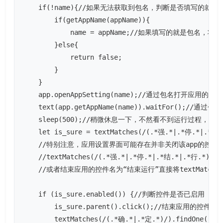
    if(!name){//如果无法获取到包名，判断是否填写的就是包
        if(getAppName(appName)){

            name = appName;//如果填写的就是包名，
        }else{

            return false;

        } 

    }

    app.openAppSetting(name);//通过包名打开应用的详
    text(app.getAppName(name)).waitFor(
    sleep(500);//稍微休息一下，不然看不到运行过程，自
    let is_sure = textMatches(/(.*强.*|.*停.
    //特别注意，应用设置界面可能存在并非关闭该app的控
    //textMatches(/(.*强.*|.*停.*|.*结.*|.*行.*)/)改
    //或者结束应用的控件名为“结束运行”直接将textMatches(/(
    if (is_sure.enabled()) {//判断控件是否已启用（
        is_sure.parent().click();//
        textMatches(/(.*确.*|.*定.*)/).findOne(