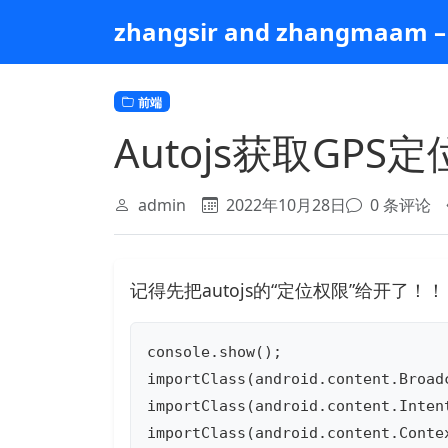
跳
zhangsir and zhangmaam – 
到
主
要
前端
内
容
Autojs获取GPS
admin
2022年10月28日
0 条评论
记得先把autojs的“定位权限”给开了！
console.show();

importClass(android.content.Broadc
importClass(android.content.Intent
importClass(android.content.Contex