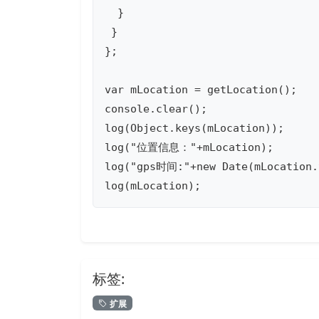
  }

 }

};

var mLocation = getLocation();

console.clear();

log(Object.keys(mLocation));

log("位置信息："+mLocation);

log("gps时间:"+new Date(mLocation.t
log(mLocation);
标签:
扩展