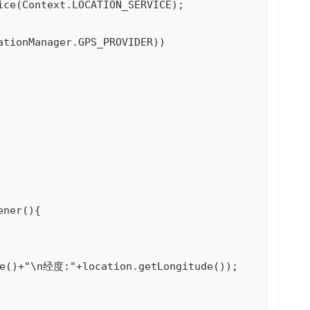
ice(Context.LOCATION_SERVICE);     

tionManager.GPS_PROVIDER))

ner(){

e()+"\n经度:"+location.getLongitude());
