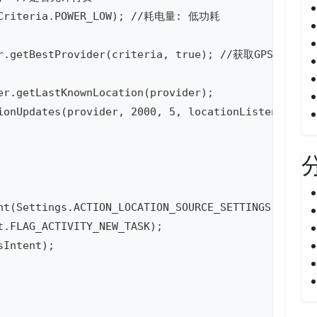
t(Criteria.POWER_LOW); //耗电量: 低功耗

er.getBestProvider(criteria, true); //获取GPS信息

er.getLastKnownLocation(provider);

ionUpdates(provider, 2000, 5, locationListener);

nt(Settings.ACTION_LOCATION_SOURCE_SETTINGS);

.FLAG_ACTIVITY_NEW_TASK);

Intent);
