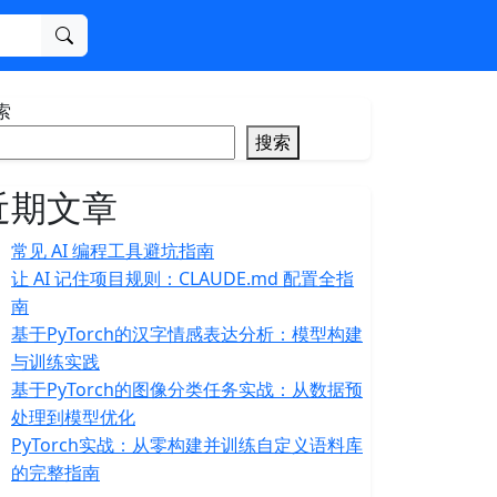
搜索
索
搜索
近期文章
常见 AI 编程工具避坑指南
让 AI 记住项目规则：CLAUDE.md 配置全指
南
基于PyTorch的汉字情感表达分析：模型构建
与训练实践
基于PyTorch的图像分类任务实战：从数据预
处理到模型优化
PyTorch实战：从零构建并训练自定义语料库
的完整指南