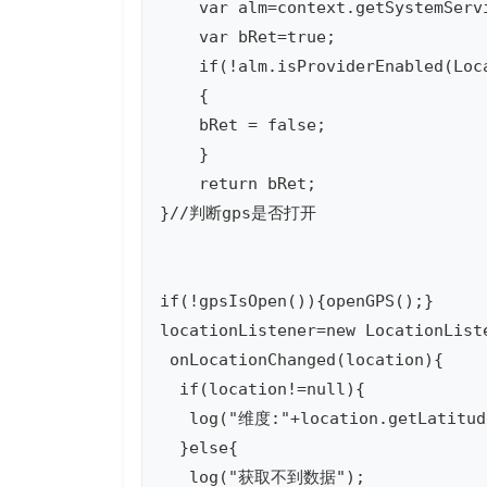
    var alm=context.getSystemServ
    var bRet=true;

    if(!alm.isProviderEnabled(Loca
    {

    bRet = false;

    }

    return bRet;

}//判断gps是否打开

if(!gpsIsOpen()){openGPS();}

locationListener=new LocationListe
 onLocationChanged(location){

  if(location!=null){

   log("维度:"+location.getLatitud
  }else{

   log("获取不到数据");
