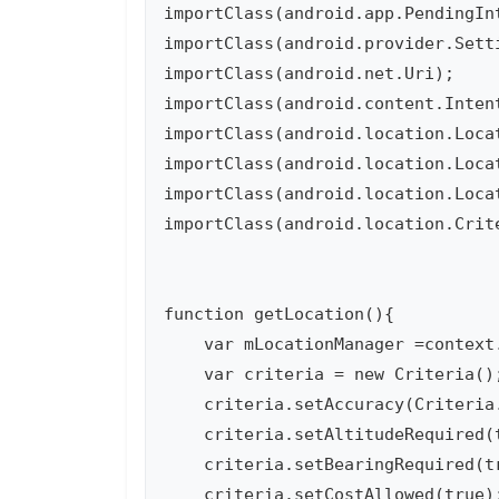
importClass(android.app.PendingInt
importClass(android.provider.Setti
importClass(android.net.Uri);

importClass(android.content.Intent
importClass(android.location.Locat
importClass(android.location.Locat
importClass(android.location.Locat
importClass(android.location.Crite
function getLocation(){

    var mLocationManager =context
    var criteria = new Criteria();
    criteria.setAccuracy(Criter
    criteria.setAltitudeRequir
    criteria.setBearingRequired
    criteria.setCostAllowed(tru