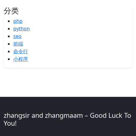
分类
php
python
seo
前端
命令行
小程序
zhangsir and zhangmaam – Good Luck To
You!