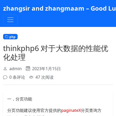
跳
zhangsir and zhangmaam – Good Luc
到
主
要
内
容
php
thinkphp6 对于大数据的性能优
化处理
admin
2023年1月15日
0 条评论
47 次阅读
一，分页功能
分页功能建议使用官方提供的
paginateX
分页查询方