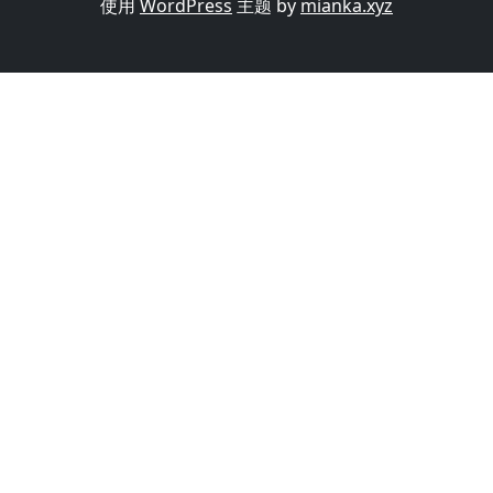
使用
WordPress
主题 by
mianka.xyz