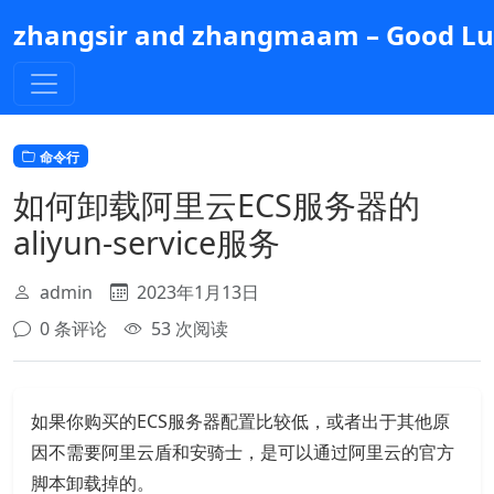
跳
zhangsir and zhangmaam – Good Luc
到
主
要
内
容
命令行
如何卸载阿里云ECS服务器的
aliyun-service服务
admin
2023年1月13日
0 条评论
53 次阅读
如果你购买的ECS服务器配置比较低，或者出于其他原
因不需要阿里云盾和安骑士，是可以通过阿里云的官方
脚本卸载掉的。