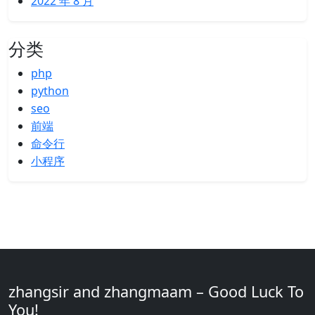
2022 年 8 月
分类
php
python
seo
前端
命令行
小程序
zhangsir and zhangmaam – Good Luck To
You!