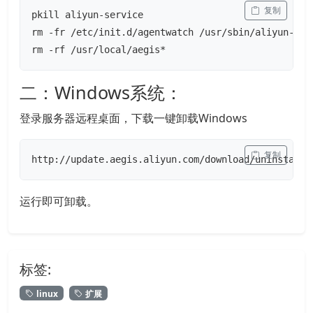
 复制
pkill aliyun-service

rm -fr /etc/init.d/agentwatch /usr/sbin/aliyun-serv
rm -rf /usr/local/aegis*
二：Windows系统：
登录服务器远程桌面，下载一键卸载Windows
 复制
http://update.aegis.aliyun.com/download/uninstall.
运行即可卸载。
标签:
linux
扩展