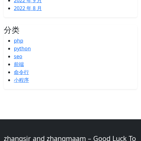
2022 年 9 月
2022 年 8 月
分类
php
python
seo
前端
命令行
小程序
zhangsir and zhangmaam – Good Luck To