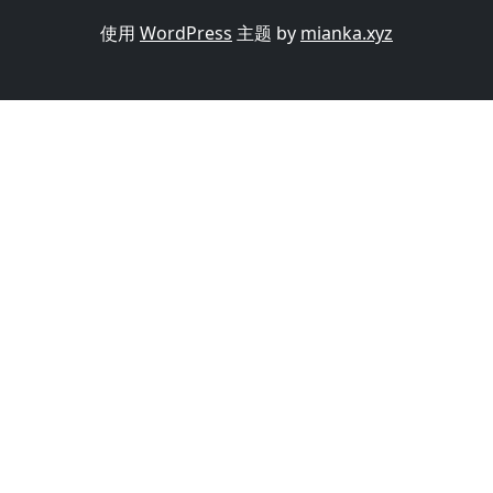
使用
WordPress
主题 by
mianka.xyz