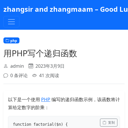
跳
zhangsir and zhangmaam – Good Luc
到
主
要
内
容
php
用PHP写个递归函数
admin
2023年3月9日
0 条评论
41 次阅读
以下是一个使用
PHP
编写的递归函数示例，该函数将计
算给定数字的阶乘：
 复制
function factorial($n) {
