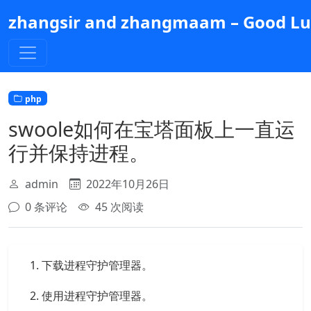
跳
zhangsir and zhangmaam – Good Luc
到
主
要
内
容
php
swoole如何在宝塔面板上一直运
行并保持进程。
admin
2022年10月26日
0 条评论
45 次阅读
下载进程守护管理器。
使用进程守护管理器。