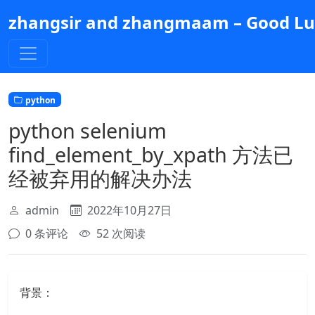
跳
zhangsir and zhangmaam – Good Luc
到
主
要
内
容
python
python selenium
find_element_by_xpath 方法已
经被弃用的解决办法
admin
2022年10月27日
0 条评论
52 次阅读
背景：