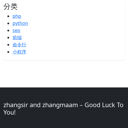
分类
php
python
seo
前端
命令行
小程序
zhangsir and zhangmaam – Good Luck To
You!