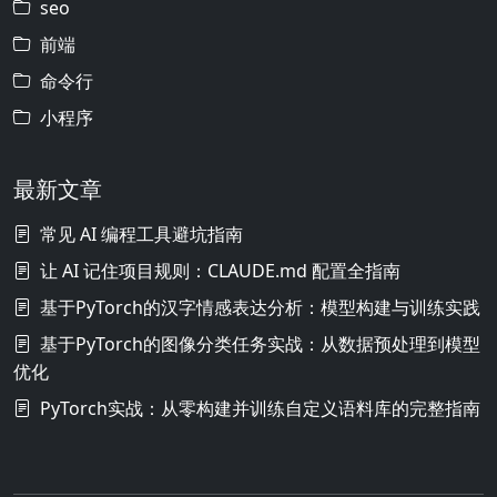
seo
前端
命令行
小程序
最新文章
常见 AI 编程工具避坑指南
让 AI 记住项目规则：CLAUDE.md 配置全指南
基于PyTorch的汉字情感表达分析：模型构建与训练实践
基于PyTorch的图像分类任务实战：从数据预处理到模型
优化
PyTorch实战：从零构建并训练自定义语料库的完整指南