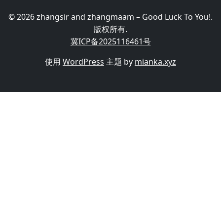
© 2026 zhangsir and zhangmaam – Good Luck To You!.
版权所有.
冀ICP备2025116461号
使用
WordPress
主题 by
mianka.xyz