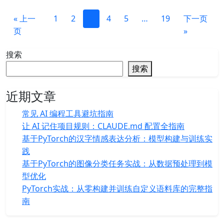
« 上一
1
2
3
4
5
…
19
下一页
页
»
搜索
搜索
近期文章
常见 AI 编程工具避坑指南
让 AI 记住项目规则：CLAUDE.md 配置全指南
基于PyTorch的汉字情感表达分析：模型构建与训练实
践
基于PyTorch的图像分类任务实战：从数据预处理到模
型优化
PyTorch实战：从零构建并训练自定义语料库的完整指
南