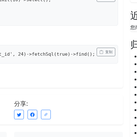
您
 复制
t_id', 24)->fetchSql(true)->find();
。
分享: