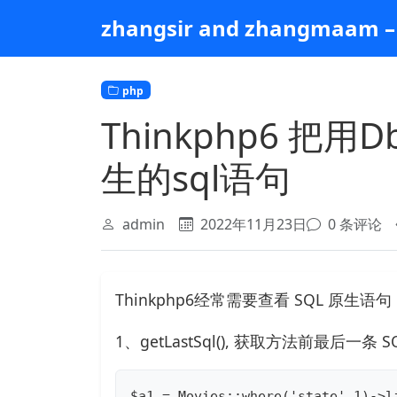
跳
zhangsir and zhangmaam – 
到
主
要
php
内
容
Thinkphp6 
生的sql语句
admin
2022年11月23日
0 条评论
Thinkphp6经常需要查看 SQL 原
1、getLastSql(), 获取方法前最后一条 
$a1 = Movies::where('state',1)->li