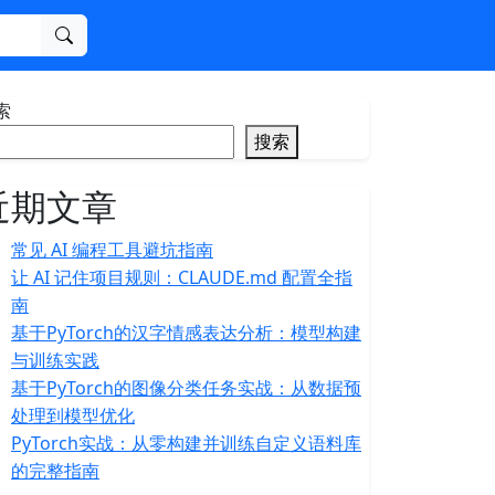
搜索
索
搜索
近期文章
常见 AI 编程工具避坑指南
让 AI 记住项目规则：CLAUDE.md 配置全指
南
基于PyTorch的汉字情感表达分析：模型构建
与训练实践
基于PyTorch的图像分类任务实战：从数据预
处理到模型优化
PyTorch实战：从零构建并训练自定义语料库
的完整指南