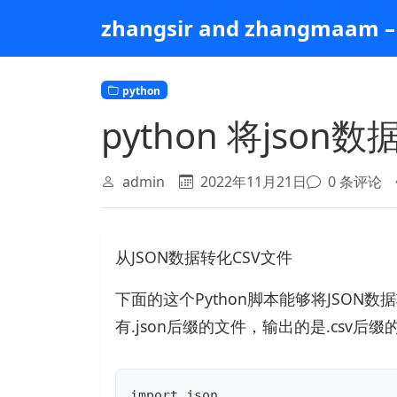
跳
zhangsir and zhangmaam – 
到
主
要
python
内
容
python 将json
admin
2022年11月21日
0 条评论
从JSON数据转化CSV文件
下面的这个Python脚本能够将JSON
有.json后缀的文件，输出的是.csv后
import json
