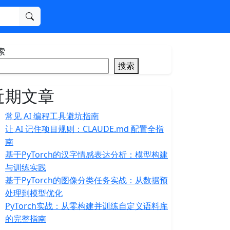
搜索
索
搜索
近期文章
常见 AI 编程工具避坑指南
让 AI 记住项目规则：CLAUDE.md 配置全指
南
基于PyTorch的汉字情感表达分析：模型构建
与训练实践
基于PyTorch的图像分类任务实战：从数据预
处理到模型优化
PyTorch实战：从零构建并训练自定义语料库
的完整指南