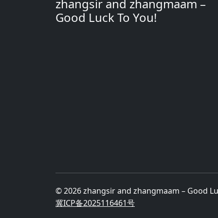
zhangsir and zhangmaam –
Good Luck To You!
© 2026 zhangsir and zhangmaam – Good L
冀ICP备2025116461号