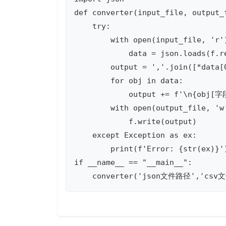
def converter(input_file, output_f
    try:

        with open(input_file, 'r')
            data = json.loads(f.re
        output = ','.join([*data[0
        for obj in data:

            output += f'\n{obj
        with open(output_file, 'w'
            f.write(output)

    except Exception as ex:

        print(f'Error: {str(ex)}')
if __name__ == "__main__":

    converter('json文件路径','csv