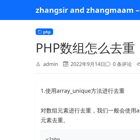
跳
zhangsir and zhangmaam – 
到
主
要
php
内
容
PHP数组怎么去重
admin
2022年9月14日
0 条评论
1.使用array_unique方法进行去重
对数组元素进行去重，我们一般会使用arr
元素去重。
<?php
