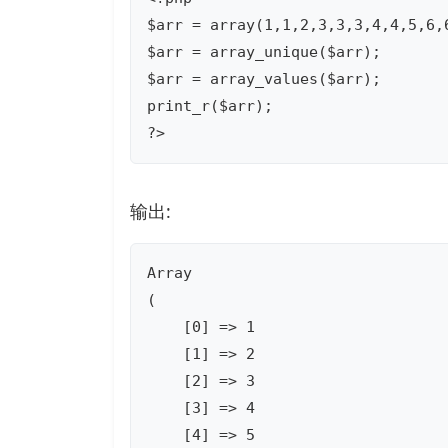
$arr = array(1,1,2,3,3,3,4,4,5,6,6
$arr = array_unique($arr);

$arr = array_values($arr);

print_r($arr);

?>
输出:
Array

(

    [0] => 1

    [1] => 2

    [2] => 3

    [3] => 4

    [4] => 5
