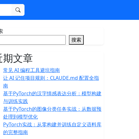
搜索
索
搜索
近期文章
常见 AI 编程工具避坑指南
让 AI 记住项目规则：CLAUDE.md 配置全指
南
基于PyTorch的汉字情感表达分析：模型构建
与训练实践
基于PyTorch的图像分类任务实战：从数据预
处理到模型优化
PyTorch实战：从零构建并训练自定义语料库
的完整指南