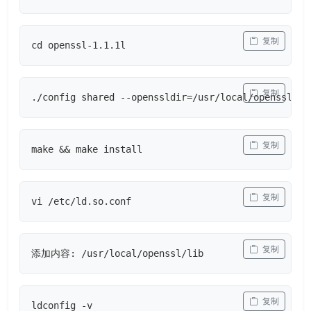
 复制
cd openssl-1.1.1l
 复制
./config shared --openssldir=/usr/local/openssl --
 复制
make && make install
 复制
vi /etc/ld.so.conf
 复制
添加内容: /usr/local/openssl/lib
 复制
ldconfig -v