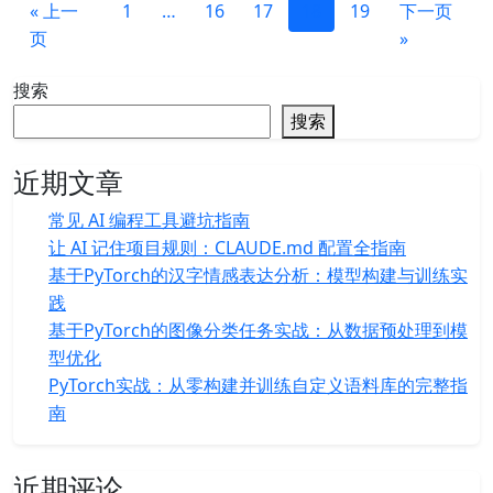
« 上一
1
…
16
17
18
19
下一页
页
»
搜索
搜索
近期文章
常见 AI 编程工具避坑指南
让 AI 记住项目规则：CLAUDE.md 配置全指南
基于PyTorch的汉字情感表达分析：模型构建与训练实
践
基于PyTorch的图像分类任务实战：从数据预处理到模
型优化
PyTorch实战：从零构建并训练自定义语料库的完整指
南
近期评论