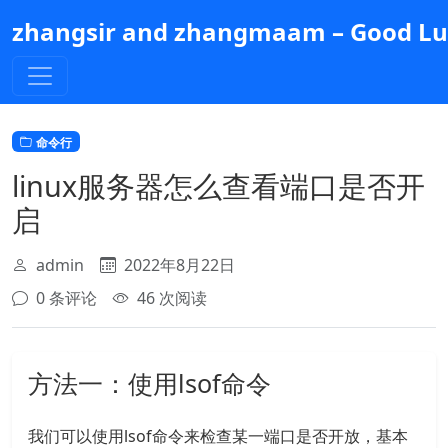
跳
zhangsir and zhangmaam – Good Luc
到
主
要
内
容
命令行
linux服务器怎么查看端口是否开
启
admin
2022年8月22日
0 条评论
46 次阅读
方法一：使用lsof命令
我们可以使用lsof命令来检查某一端口是否开放，基本