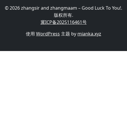
© 2026 zhangsir and zhangmaam – Good Luck To You!.
版权所有.
冀ICP备2025116461号
使用
WordPress
主题 by
mianka.xyz