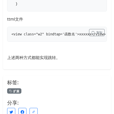
  }
ttml文件
 复制
<view class="w2" bindtap='函数名'>xxxxxx</view>
上述两种方式都能实现跳转。
标签:
扩展
分享: