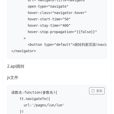
        url="navigate?title=navigate"

        open-type="navigate"

        hover-class="navigator-hover"

        hover-start-time="50"

        hover-stay-time="400"

        hover-stop-propagation="{{false}}"

      >

        <button type="default">跳转到新页面(navigate
</navigator>
2.api跳转
js文件
 复制
函数名:function(参数名){

    tt.navigateTo({

      url:'/pages/lun/lun'

    })
