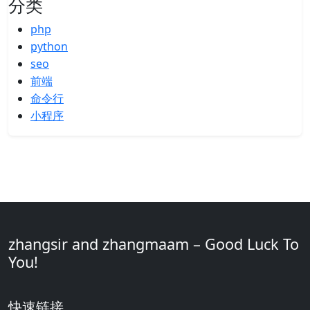
分类
php
python
seo
前端
命令行
小程序
zhangsir and zhangmaam – Good Luck To
You!
快速链接