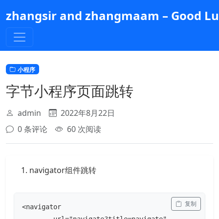
跳
zhangsir and zhangmaam – Good Luc
到
主
要
内
容
小程序
字节小程序页面跳转
admin
2022年8月22日
0 条评论
60 次阅读
navigator组件跳转
 复制
<navigator
