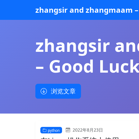
跳
zhangsir and zhangmaam – 
到
主
要
内
zhangsir a
容
– Good Luck
浏览文章
2022年8月23日
python