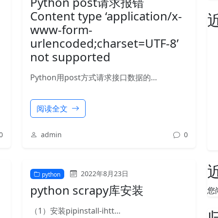
Python post请求报错
Content type ‘application/x-
www-form-
urlencoded;charset=UTF-8’
not supported
Python用post方式请求接口数据的…
阅读全文
0
admin
0
2022年8月23日
python
python scrapy库安装
您
（1）安装pipinstall-ihtt…