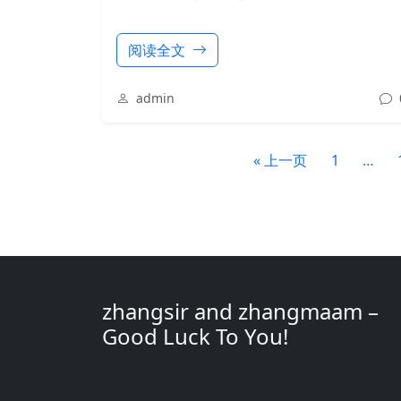
阅读全文
admin
« 上一页
1
…
zhangsir and zhangmaam –
Good Luck To You!