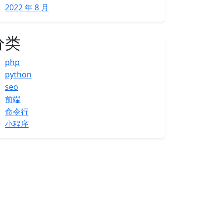
2022 年 8 月
分类
php
python
seo
前端
命令行
小程序