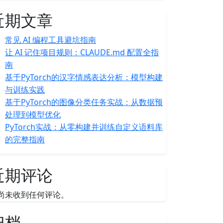
近期文章
常见 AI 编程工具避坑指南
让 AI 记住项目规则：CLAUDE.md 配置全指
南
基于PyTorch的汉字情感表达分析：模型构建
与训练实践
基于PyTorch的图像分类任务实战：从数据预
处理到模型优化
PyTorch实战：从零构建并训练自定义语料库
的完整指南
近期评论
尚未收到任何评论。
归档