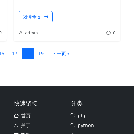
阅读全文
0
admin
0
16
17
18
19
下一页 »
快速链接
分类
首页
php
关于
python