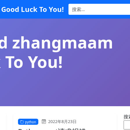
Good Luck To You!
nd zhangmaam
 To You!
搜
2022年8月23日
python