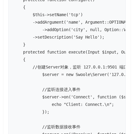
    {

        $this->setName('tcp')

        ->addArgument('name', Argument::OPTIONAL, "
            ->addOption('city', null, Option::VALUE
        ->setDescription('Say Hello');

    }

    protected function execute(Input $input, Output
    {

        //创建Server对象，监听 127.0.0.1:9501 端口

            $server = new Swoole\Server('127.0.0.1'
            //监听连接进入事件

            $server->on('Connect', function ($serve
                echo "Client: Connect.\n";

            });

            //监听数据接收事件
