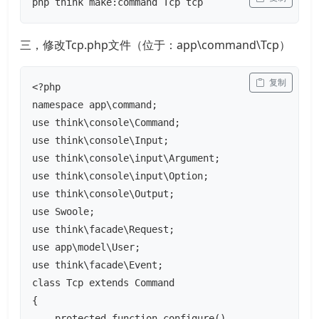
php think make:command Tcp tcp
三，修改Tcp.php文件（位于：app\command\Tcp）
 复制
<?php

namespace app\command;

use think\console\Command;

use think\console\Input;

use think\console\input\Argument;

use think\console\input\Option;

use think\console\Output;

use Swoole;

use think\facade\Request;

use app\model\User;

use think\facade\Event;

class Tcp extends Command

{

    protected function configure()
