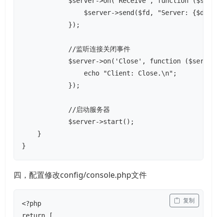
            $server->on('Receive', function ($serve
                $server->send($fd, "Server: {$data}
            });

            //监听连接关闭事件

            $server->on('Close', function ($server,
                echo "Client: Close.\n";

            });

            //启动服务器

            $server->start(); 

    }

}
四，配置修改config/console.php文件
 复制
<?php

return [
