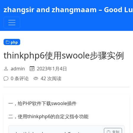
跳
zhangsir and zhangmaam – Good Luc
到
主
要
内
容
php
thinkphp6使用swoole步骤实例
admin
2023年1月4日
0 条评论
42 次阅读
一，给PHP软件下载swoole插件
二，使用thinkphp6的自定义指令功能
 复制