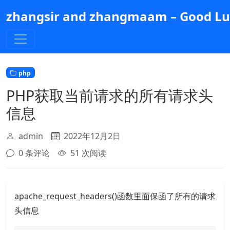
跳
zhangsir and zhangmaam – Good Luc
到
主
要
内
容
php
PHP获取当前请求的所有请求头
信息
admin
2022年12月2日
0 条评论
51 次阅读
apache_request_headers()函数里面保函了所有的请求
头信息