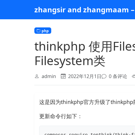
跳
zhangsir and zhangmaam – 
到
主
要
php
内
容
thinkphp 使用F
Filesystem类
admin
2022年12月1日
0 条评论
这是因为thinkphp官方升级了thinkp
更新命令行如下：
composer require topthink/think-f