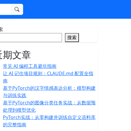
搜索
索
搜索
近期文章
常见 AI 编程工具避坑指南
让 AI 记住项目规则：CLAUDE.md 配置全指
南
基于PyTorch的汉字情感表达分析：模型构建
与训练实践
基于PyTorch的图像分类任务实战：从数据预
处理到模型优化
PyTorch实战：从零构建并训练自定义语料库
的完整指南