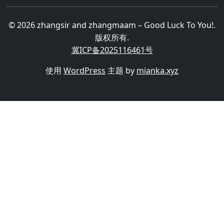
© 2026 zhangsir and zhangmaam – Good Luck To You!.
版权所有.
冀ICP备2025116461号
使用
WordPress
主题 by
mianka.xyz