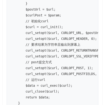
        }

        $postUrl = $url;

        $curlPost = $param;

        // 初始化curl

        $curl = curl_init();

        curl_setopt($curl, CURLOPT_URL, $postUrl);

        curl_setopt($curl, CURLOPT_HEADER, 0);

        // 要求结果为字符串且输出到屏幕上

        curl_setopt($curl, CURLOPT_RETURNTRANSFER, 
        curl_setopt($curl, CURLOPT_SSL_VERIFYPEER, 
        // post提交方式

        curl_setopt($curl, CURLOPT_POST, 1);

        curl_setopt($curl, CURLOPT_POSTFIELDS, $cur
        // 运行curl

        $data = curl_exec($curl);

        curl_close($curl);

        return $data;

    }
