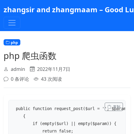
跳
zhangsir and zhangmaam – Good Luc
到
主
要
内
容
php
php 爬虫函数
admin
2022年11月7日
0 条评论
43 次阅读
 复制
 public function request_post($url = '', $param = '
    {

        if (empty($url) || empty($param)) {

            return false;
