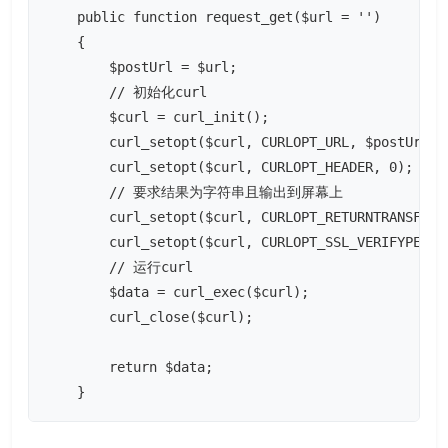
    public function request_get($url = '')

    {

        $postUrl = $url;

        // 初始化curl

        $curl = curl_init();

        curl_setopt($curl, CURLOPT_URL, $postUrl);

        curl_setopt($curl, CURLOPT_HEADER, 0);

        // 要求结果为字符串且输出到屏幕上

        curl_setopt($curl, CURLOPT_RETURNTRANSFER, 
        curl_setopt($curl, CURLOPT_SSL_VERIFYPEER, 
        // 运行curl

        $data = curl_exec($curl);

        curl_close($curl);

        return $data;

    }