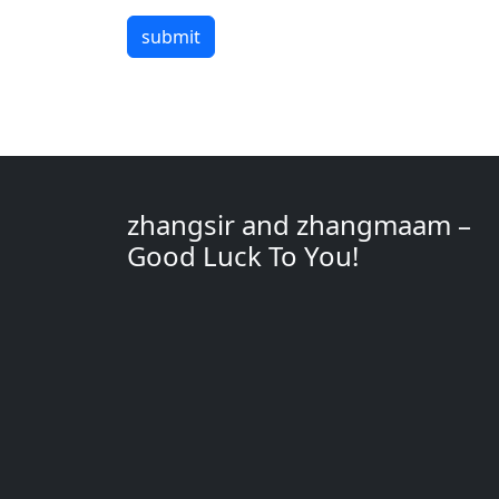
submit
zhangsir and zhangmaam –
Good Luck To You!