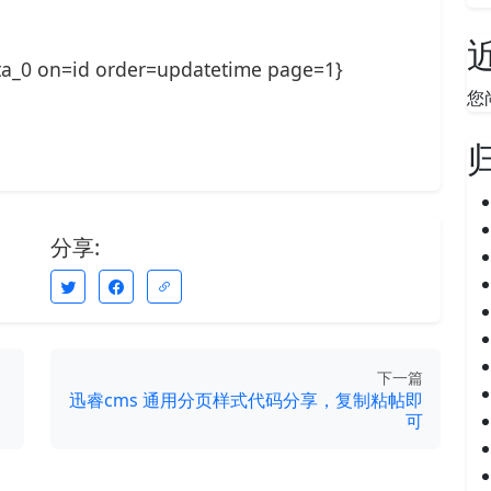
ta_0 on=id order=updatetime page=1}
您
分享:
下一篇
参
迅睿cms 通用分页样式代码分享，复制粘帖即
可