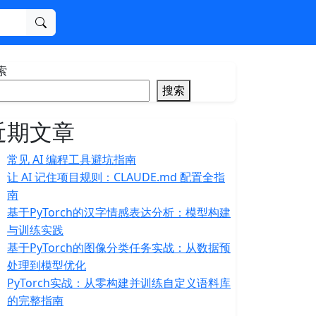
搜索
索
搜索
近期文章
常见 AI 编程工具避坑指南
让 AI 记住项目规则：CLAUDE.md 配置全指
南
基于PyTorch的汉字情感表达分析：模型构建
与训练实践
基于PyTorch的图像分类任务实战：从数据预
处理到模型优化
PyTorch实战：从零构建并训练自定义语料库
的完整指南