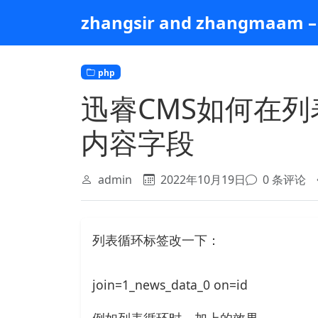
跳
zhangsir and zhangmaam – 
到
主
要
php
内
容
迅睿CMS如何在
内容字段
admin
2022年10月19日
0 条评论
列表循环标签改一下：
join=1_news_data_0 on=id