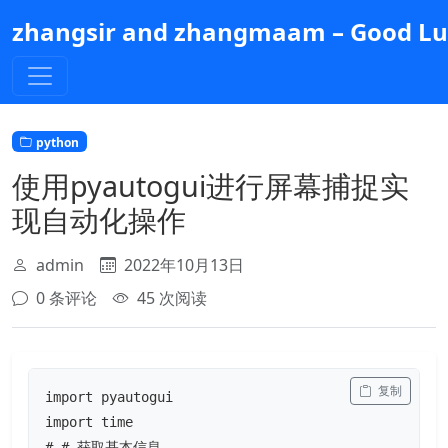
跳
zhangsir and zhangmaam – Good Luc
到
主
要
内
容
python
使用pyautogui进行屏幕捕捉实
现自动化操作
admin
2022年10月13日
0 条评论
45 次阅读
 复制
import pyautogui

import time

# # 获取基本信息
