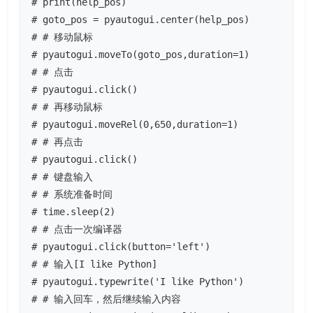
# print(help_pos)

# goto_pos = pyautogui.center(help_pos)

# # 移动鼠标

# pyautogui.moveTo(goto_pos,duration=1)

# # 点击

# pyautogui.click()

# # 再移动鼠标

# pyautogui.moveRel(0,650,duration=1)

# # 再点击

# pyautogui.click()

# # 键盘输入

# # 系统准备时间

# time.sleep(2)

# # 点击一次编译器

# pyautogui.click(button='left')

# # 输入[I like Python]

# pyautogui.typewrite('I like Python')

# # 输入回车，然后继续输入内容
