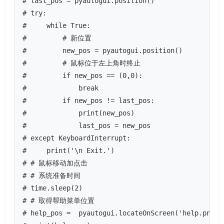
# last_pos = pyautogui.position()

# try:

#     while True:

#         # 新位置

#         new_pos = pyautogui.position()

#         # 鼠标位于左上角时终止

#         if new_pos == (0,0):

#             break

#         if new_pos != last_pos:

#             print(new_pos)

#             last_pos = new_pos

# except KeyboardInterrupt:

#     print('\n Exit.')

# # 鼠标移动加点击

# # 系统准备时间

# time.sleep(2)

# # 取得帮助菜单位置

# help_pos =  pyautogui.locateOnScreen('help.png')
