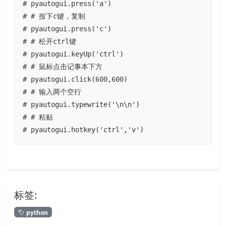
# pyautogui.press('a')

# # 按下c键，复制

# pyautogui.press('c')

# # 松开ctrl键

# pyautogui.keyUp('ctrl')

# # 鼠标点击记事本下方

# pyautogui.click(600,600)

# # 输入两个空行

# pyautogui.typewrite('\n\n')

# # 粘贴

# pyautogui.hotkey('ctrl','v')
标签:
python