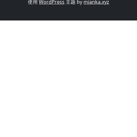
使用
WordPress
主题 by
mianka.xyz