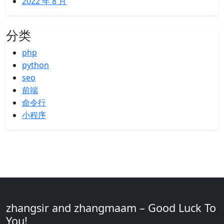
2022 年 8 月
分类
php
python
seo
前端
命令行
小程序
zhangsir and zhangmaam – Good Luck To
You!