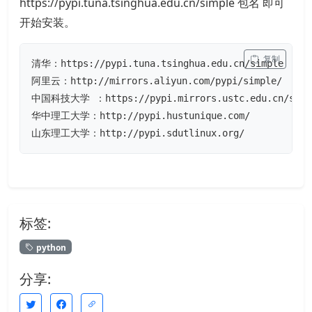
https://pypi.tuna.tsinghua.edu.cn/simple 包名 即可
开始安装。
 复制
清华：https://pypi.tuna.tsinghua.edu.cn/simple

阿里云：http://mirrors.aliyun.com/pypi/simple/

中国科技大学 ：https://pypi.mirrors.ustc.edu.cn/simpl
华中理工大学：http://pypi.hustunique.com/

山东理工大学：http://pypi.sdutlinux.org/
标签:
python
分享: