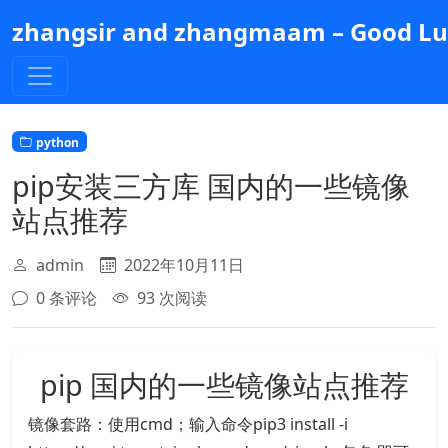
跳
zhangsir and zhangmaam – Good Luc
到
主
要
内
容
python
pip安装三方库 国内的一些镜像
站点推荐
admin
2022年10月11日
0 条评论
93 次阅读
pip 国内的一些镜像站点推荐
镜像套路：使用cmd；输入命令pip3 install -i