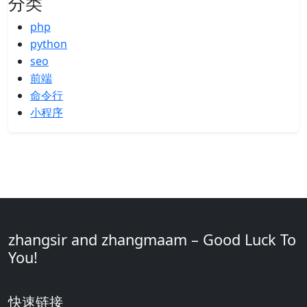
分类
php
python
seo
前端
命令行
小程序
zhangsir and zhangmaam – Good Luck To
You!
快速链接