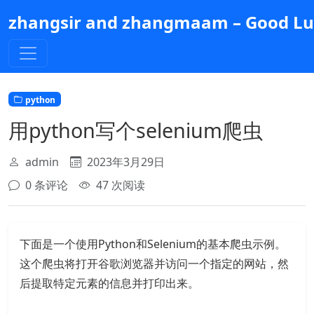
跳
zhangsir and zhangmaam – Good Luc
到
主
要
内
容
python
用python写个selenium爬虫
admin
2023年3月29日
0 条评论
47 次阅读
下面是一个使用Python和Selenium的基本爬虫示例。
这个爬虫将打开谷歌浏览器并访问一个指定的网站，然
后提取特定元素的信息并打印出来。