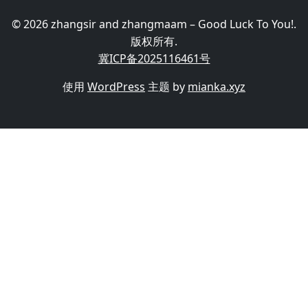
© 2026 zhangsir and zhangmaam – Good Luck To You!.
版权所有.
冀ICP备2025116461号
使用
WordPress
主题 by
mianka.xyz