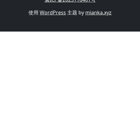
使用
WordPress
主题 by
mianka.xyz