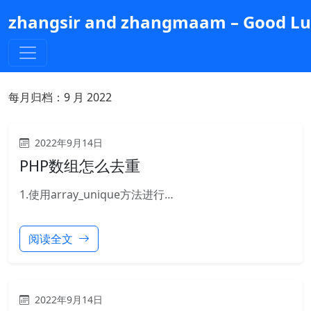
跳
zhangsir and zhangmaam – Good Luc
到
主
要
内
容
每月归档：
9 月 2022
2022年9月14日
PHP数组怎么去重
1.使用array_unique方法进行…
阅读全文
2022年9月14日