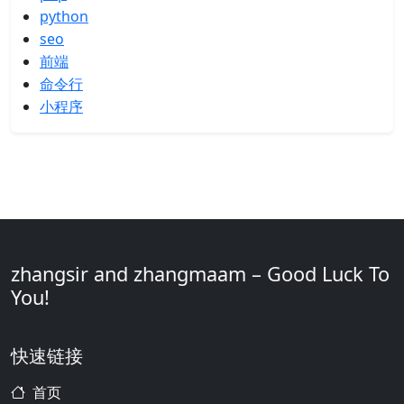
python
seo
前端
命令行
小程序
zhangsir and zhangmaam – Good Luck To
You!
快速链接
首页