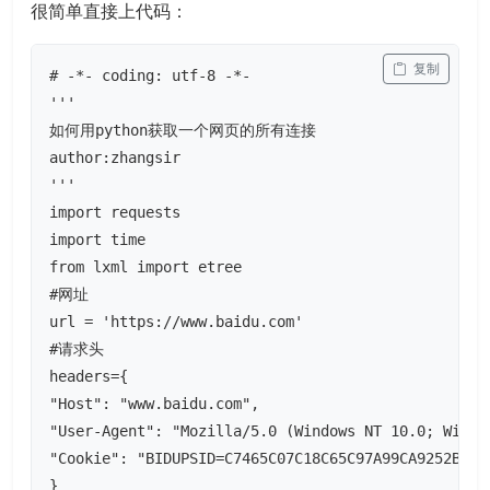
很简单直接上代码：
 复制
# -*- coding: utf-8 -*-

'''

如何用python获取一个网页的所有连接

author:zhangsir

'''

import requests

import time

from lxml import etree

#网址

url = 'https://www.baidu.com'

#请求头

headers={

"Host": "www.baidu.com",

"User-Agent": "Mozilla/5.0 (Windows NT 10.0; Win64
"Cookie": "BIDUPSID=C7465C07C18C65C97A99CA9252B157
}
