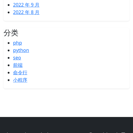
2022 年 9 月
2022 年 8 月
分类
php
python
seo
前端
命令行
小程序