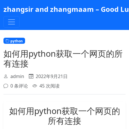
跳
zhangsir and zhangmaam – Good Luc
到
主
要
内
容
python
如何用python获取一个网页的所
有连接
admin
2022年9月21日
0 条评论
45 次阅读
如何用python获取一个网页的
所有连接