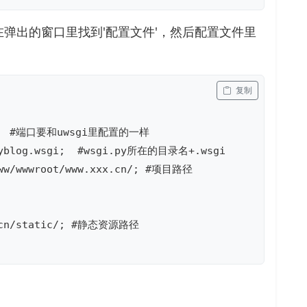
弹出的窗口里找到'配置文件'，然后配置文件里
 复制
95;  #端口要和uwsgi里配置的一样

myblog.wsgi;  #wsgi.py所在的目录名+.wsgi

www/wwwroot/www.xxx.cn/; #项目路径

x.cn/static/; #静态资源路径
