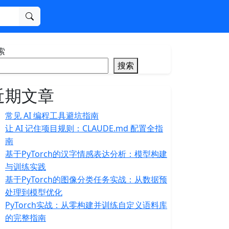
搜索
索
搜索
近期文章
常见 AI 编程工具避坑指南
让 AI 记住项目规则：CLAUDE.md 配置全指
南
基于PyTorch的汉字情感表达分析：模型构建
与训练实践
基于PyTorch的图像分类任务实战：从数据预
处理到模型优化
PyTorch实战：从零构建并训练自定义语料库
的完整指南