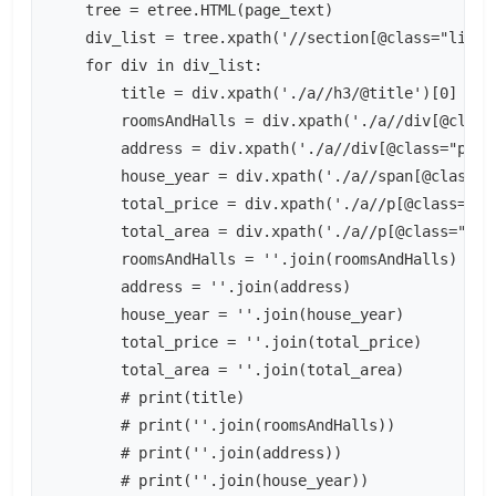
    tree = etree.HTML(page_text)

    div_list = tree.xpath('//section[@class="list"]
    for div in div_list:

        title = div.xpath('./a//h3/@title')[0]

        roomsAndHalls = div.xpath('./a//div[@class
        address = div.xpath('./a//div[@class="prop
        house_year = div.xpath('./a//span[@class="
        total_price = div.xpath('./a//p[@class="pr
        total_area = div.xpath('./a//p[@class="pro
        roomsAndHalls = ''.join(roomsAndHalls)

        address = ''.join(address)

        house_year = ''.join(house_year)

        total_price = ''.join(total_price)

        total_area = ''.join(total_area)

        # print(title)

        # print(''.join(roomsAndHalls))

        # print(''.join(address))

        # print(''.join(house_year))
