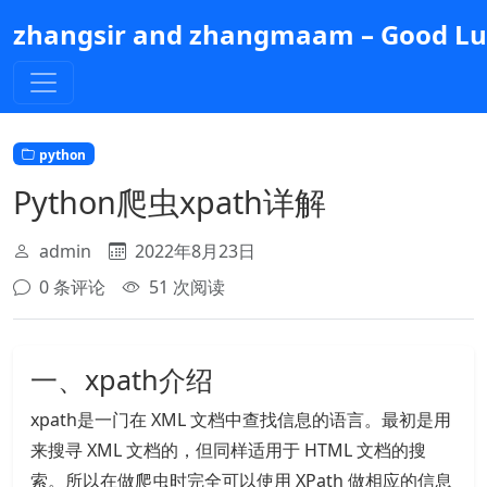
跳
zhangsir and zhangmaam – Good Luc
到
主
要
内
容
python
Python爬虫xpath详解
admin
2022年8月23日
0 条评论
51 次阅读
一、xpath介绍
xpath是一门在 XML 文档中查找信息的语言。最初是用
来搜寻 XML 文档的，但同样适用于 HTML 文档的搜
索。所以在做爬虫时完全可以使用 XPath 做相应的信息