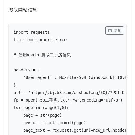
爬取网站信息
 复制
import requests

from lxml import etree

# 使用xpath 爬取二手房信息

headers = {

    'User-Agent' :'Mozilla/5.0 (Windows NT 10.0; W
}

url = 'https://bj.58.com/ershoufang/{0}/?PGTID=0d3
fp = open('58二手房.txt','w',encoding='utf-8')

for page in range(1,6):

    page = str(page)

    new_url = url.format(page)

    page_text = requests.get(url=new_url,headers=he