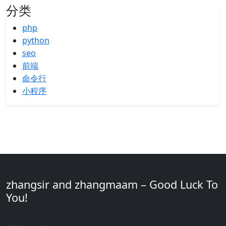
分类
php
python
seo
前端
命令行
小程序
zhangsir and zhangmaam – Good Luck To
You!