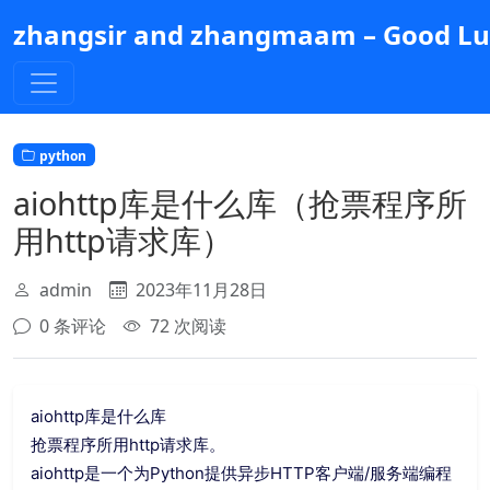
跳
zhangsir and zhangmaam – Good Luc
到
主
要
内
容
python
aiohttp库是什么库（抢票程序所
用http请求库）
admin
2023年11月28日
0 条评论
72 次阅读
aiohttp库是什么
库
抢票程序所用http请求库。
aiohttp是一个为Python提供异步HTTP客户端/服务端编程