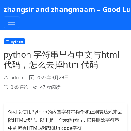
跳
zhangsir and zhangmaam – Good Luc
到
主
要
内
容
python
python 字符串里有中文与html
代码，怎么去掉html代码
admin
2023年3月29日
0 条评论
47 次阅读
你可以使用Python的内置字符串操作和正则表达式来去
除HTML代码。以下是一个示例代码，它将删除字符串
中的所有HTML标记和Unicode字符：