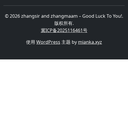
© 2026 zhangsir and zhangmaam – Good Luck To You!.
版权所有.
冀ICP备2025116461号
使用
WordPress
主题 by
mianka.xyz