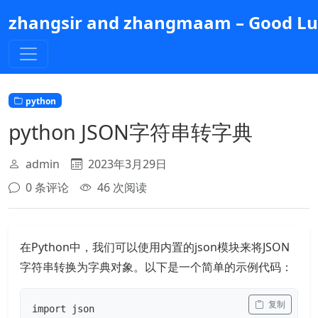
跳
zhangsir and zhangmaam – Good Luc
到
主
要
内
容
python
python JSON字符串转字典
admin
2023年3月29日
0 条评论
46 次阅读
在Python中，我们可以使用内置的json模块来将JSON
字符串转换为字典对象。以下是一个简单的示例代码：
 复制
import json
