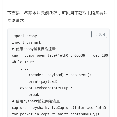
下面是一些基本的示例代码，可以用于获取电脑所有的
网络请求：
 复制
import pcapy

import pyshark

# 使用pcapy捕获网络流量

cap = pcapy.open_live('eth0', 65536, True, 100)

while True:

    try:

        (header, payload) = cap.next()

        print(payload)

    except KeyboardInterrupt:

        break

# 使用pyshark捕获网络流量

capture = pyshark.LiveCapture(interface='eth0')

for packet in capture.sniff_continuously():
