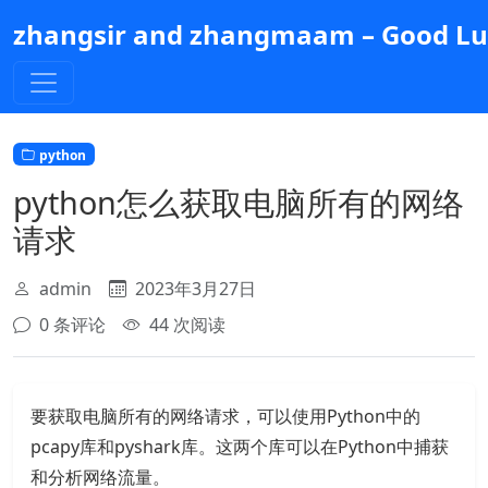
跳
zhangsir and zhangmaam – Good Luc
到
主
要
内
容
python
python怎么获取电脑所有的网络
请求
admin
2023年3月27日
0 条评论
44 次阅读
要获取电脑所有的网络请求，可以使用Python中的
pcapy库和pyshark库。这两个库可以在Python中捕获
和分析网络流量。