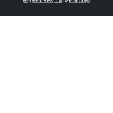
使用
WordPress
主题 by
mianka.xyz