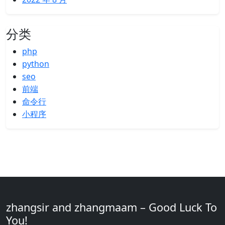
分类
php
python
seo
前端
命令行
小程序
zhangsir and zhangmaam – Good Luck To
You!