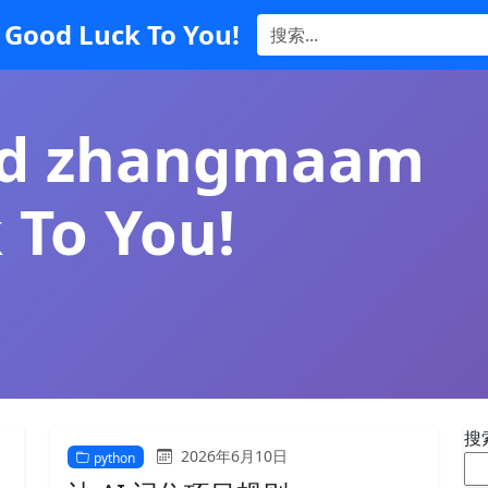
Good Luck To You!
nd zhangmaam
 To You!
搜
2026年6月10日
python