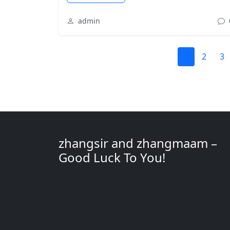
admin
1
2
3
zhangsir and zhangmaam –
Good Luck To You!