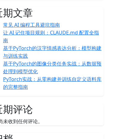
近期文章
常见 AI 编程工具避坑指南
让 AI 记住项目规则：CLAUDE.md 配置全指
南
基于PyTorch的汉字情感表达分析：模型构建
与训练实践
基于PyTorch的图像分类任务实战：从数据预
处理到模型优化
PyTorch实战：从零构建并训练自定义语料库
的完整指南
近期评论
尚未收到任何评论。
归档