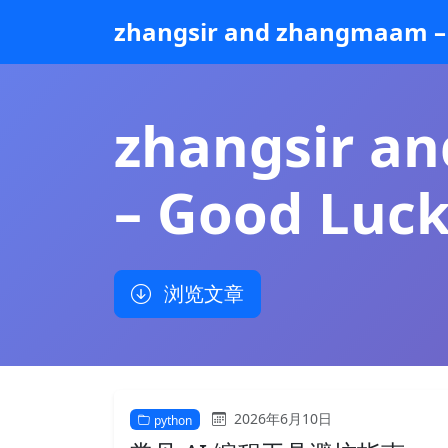
跳
zhangsir and zhangmaam – 
到
主
要
内
zhangsir a
容
– Good Luck
浏览文章
2026年6月10日
python