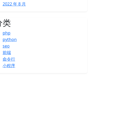
2022 年 8 月
分类
php
python
seo
前端
命令行
小程序